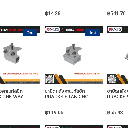
HEAD RAIL CONNECTOR
FRONT&B
฿14.28
฿541.76
หยิบใส่ตะกร้า
หยิบใส่ตะกร้า
งคาเมทัลชีท
ขายึดหลังคาเมทัลชีท
ขายึดหลัง
 ONE WAY
RRACKS STANDING
RRACKS 
ING SEAM
SEAM BRACKET
80MM
ET
฿119.06
฿65.48