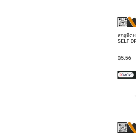
สกรูยึด
SELF D
SCREW,
฿5.56