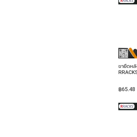
ขายึดหลั
RRACKS
BRACK
50MM
฿65.48