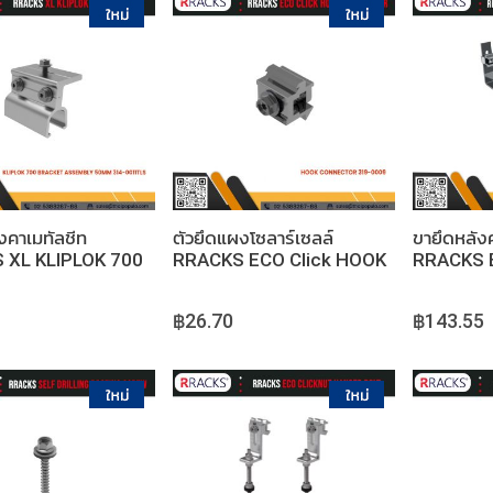
หยิบใส่ตะกร้า
หยิบใส่ตะกร้า
งคาเมทัลชีท
ตัวยึดแผงโซลาร์เซลล์
ขายึดหลังค
 XL KLIPLOK 700
RRACKS ECO Click HOOK
RRACKS E
ET ASSEMBLY
CONNECTOR
ROSEMAR
฿26.70
฿143.55