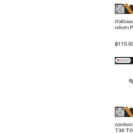
ตัวยึดแผ
หลังคา
฿110.0
ดอกไขค
T30 TO