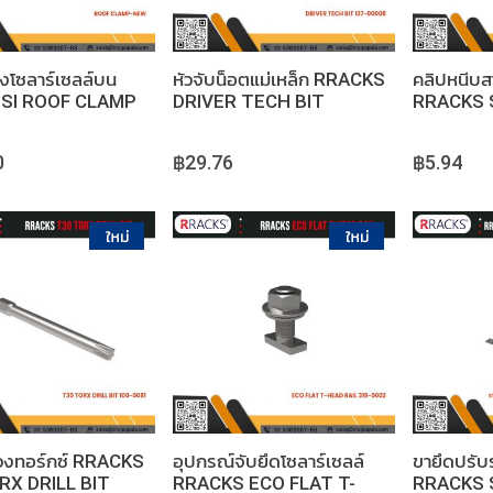
งโซลาร์เซลล์บน
หัวจับน็อตแม่เหล็ก RRACKS
คลิปหนีบส
 PSI ROOF CLAMP
DRIVER TECH BIT
RRACKS 
12X80MM
CABLE CL
0
฿29.76
฿5.94
หยิบใส่ตะกร้า
หยิบใส่ตะกร้า
วงทอร์กซ์ RRACKS
อุปกรณ์จับยึดโซลาร์เซลล์
ขายึดปรับ
RX DRILL BIT
RRACKS ECO FLAT T-
RRACKS 