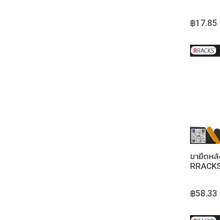
฿17.85
ขายึดหลั
RRACKS
STAND
BRACK
฿58.33