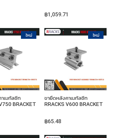
ACK LEG
TRIPOD
฿1,059.71
หยิบใส่ตะกร้า
หยิบใส่ตะกร้า
คาเมทัลชีท
ขายึดหลังคาเมทัลชีท
V750 BRACKET
RRACKS V600 BRACKET
ASSEMBLY 50MM
฿65.48