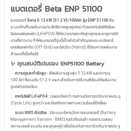
แบตเตอรี่ Beta ENP 51100
แบตเตอรี่
Beta 5.12 kW (51.2 V)/100AH รุ่น ENP 51100
คือ
ระบบกักเก็บพลังงานประสิทธิภาพสูงยุคใหม่ ด้วยเทคโนโลยีลิเธียม
ไอออนฟอสเฟต (LiFePO4) ที่ให้ความปลอดภัยสูงสุดและอายุการใช้
งานที่ยาวนาน ทำให้แบตเตอรี่รุ่นนี้เป็นหัวใจสำคัญของระบบโซลาร์
เซลล์ออฟกริด (Off-Grid) และไฮบริด (Hybrid) ที่ต้องการพลังงาน
สำรองที่เชื่อถือได้
✨ คุณสมบัติเด่นของ ENP51100 Battery
ความจุและกำลังสูง :
ให้พลังงานสูงสุด
5.12
kW
และความจุ
100
AH
ที่แรงดัน
51.2
V
เหมาะสำหรับการใช้งานที่ต้องใช้พลังงาน
สูงอย่างต่อเนื่อง
เทคโนโลยี LiFePO4 :
ปลอดภัยกว่า ทนทานต่อการชาร์จ/คายประจุ
(Cycle Life) สูงกว่า และมีเสถียรภาพทางความร้อนที่ดีเยี่ยม
ระบบ BMS อัจฉริยะ :
มีระบบบริหารจัดการแบตเตอรี่ (Battery
Management System - BMS) ในตัวที่แม่นยำ คอยตรวจสอบ
สถานะเซลล์ แรงดัน และอุณหภูมิ เพื่อป้องกันการชาร์จเกิน/คายประจุ