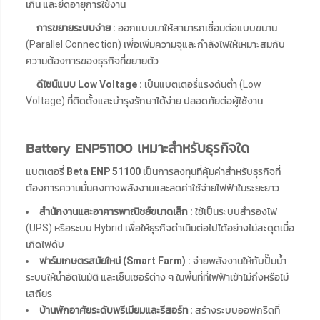
เกิน และยืดอายุการใช้งาน
การขยายระบบง่าย :
ออกแบบมาให้สามารถเชื่อมต่อแบบขนาน
(Parallel Connection) เพื่อเพิ่มความจุและกำลังไฟให้เหมาะสมกับ
ความต้องการของธุรกิจที่ขยายตัว
ดีไซน์แบบ Low Voltage :
เป็นแบตเตอรี่แรงดันต่ำ (Low
Voltage) ที่ติดตั้งและบำรุงรักษาได้ง่าย ปลอดภัยต่อผู้ใช้งาน
Battery ENP51100
เหมาะสำหรับธุรกิจใด
แบตเตอรี่
Beta ENP 51100
เป็นการลงทุนที่คุ้มค่าสำหรับธุรกิจที่
ต้องการความมั่นคงทางพลังงานและลดค่าใช้จ่ายไฟฟ้าในระยะยาว
สำนักงานและอาคารพาณิชย์ขนาดเล็ก :
ใช้เป็นระบบสำรองไฟ
(UPS) หรือระบบ Hybrid เพื่อให้ธุรกิจดำเนินต่อไปได้อย่างไม่สะดุดเมื่อ
เกิดไฟดับ
ฟาร์มเกษตรสมัยใหม่ (Smart Farm) :
จ่ายพลังงานให้กับปั๊มน้ำ
ระบบให้น้ำอัตโนมัติ และเซ็นเซอร์ต่าง ๆ ในพื้นที่ที่ไฟฟ้าเข้าไม่ถึงหรือไม่
เสถียร
บ้านพักอาศัยระดับพรีเมียมและรีสอร์ท :
สร้างระบบออฟกริดที่