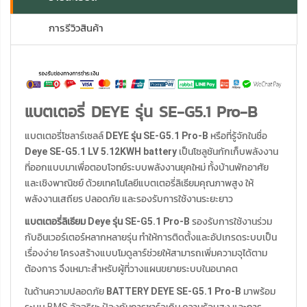
การรีวิวสินค้า
แบตเตอรี่ DEYE รุ่น SE-G5.1 Pro-B
แบตเตอรี่โซลาร์เซลล์
DEYE รุ่น SE-G5.1 Pro-B
หรือที่รู้จักในชื่อ
Deye SE-G5.1 LV 5.12KWH battery
เป็นโซลูชันกักเก็บพลังงาน
ที่ออกแบบมาเพื่อตอบโจทย์ระบบพลังงานยุคใหม่ ทั้งบ้านพักอาศัย
และเชิงพาณิชย์ ด้วยเทคโนโลยีแบตเตอรี่ลิเธียมคุณภาพสูง ให้
พลังงานเสถียร ปลอดภัย และรองรับการใช้งานระยะยาว
แบตเตอรี่ลิเธียม Deye รุ่น SE-G5.1 Pro-B
รองรับการใช้งานร่วม
กับอินเวอร์เตอร์หลากหลายรุ่น ทำให้การติดตั้งและอัปเกรดระบบเป็น
เรื่องง่าย โครงสร้างแบบโมดูลาร์ช่วยให้สามารถเพิ่มความจุได้ตาม
ต้องการ จึงเหมาะสำหรับผู้ที่วางแผนขยายระบบในอนาคต
ในด้านความปลอดภัย
BATTERY DEYE SE-G5.1 Pro-B
มาพร้อม
ระบบ BMS อัจฉริยะ ป้องกันการชาร์จเกิน ความร้อนสูง และการ