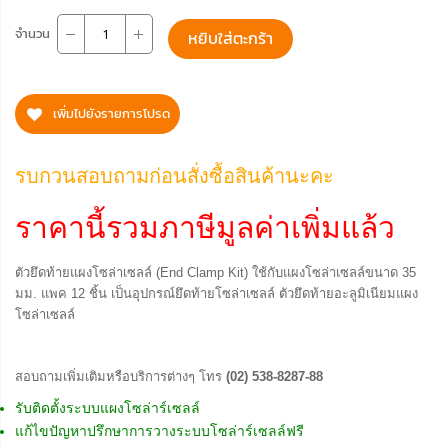
จำนวน
หยิบใส่ตะกร้า
เพิ่มไปยังรายการโปรด
รบกวนสอบถามก่อนสั่งซื้อสินค้านะคะ
ราคานี้รวมภาษีมูลค่าเพิ่มแล้ว
ตัวยึดท้ายแผงโซล่าเซลล์ (End Clamp Kit) ใช้กับแผงโซล่าเซลล์ขนาด 35
มม. แพค 12 ชิ้น เป็นอุปกรณ์ยึดท้ายโซล่าเซลล์ ตัวยึดท้ายอะลูมิเนียมแผง
โซล่าเซลล์
สอบถามเพิ่มเติมหรือบริการต่างๆ โทร
(02) 538-8287-88
รับติดตั้งระบบแผงโซล่าร์เซลล์
แก้ไขปัญหาปรึกษาการวางระบบโซล่าร์เซลล์ฟรี