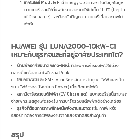
เทคโนโลยี Module+:
มี Energy Optimizer ในตัวทุกโมดูล
แบตเตอรี่ ช่วยให้ดึงพลังงานออกมาใช้ได้เต็ม 100% (Depth
of Discharge) และป้องกันปัญหาแบตเตอรี่เสื่อมสภาพไม่
เท่ากัน
HUAWEI รุ่น LUNA2000-10kW-C1
เหมาะกับธุรกิจและที่อยู่อาศัยประเภทใด?
บ้านพักอาศัยขนาดกลาง-ใหญ่:
ที่ต้องการสำรองไฟไว้ใช้ช่วง
กลางคืนหรือลดค่าไฟในช่วง Peak
โฮมออฟฟิศและ SME:
ช่วยบริหารจัดการต้นทุนค่าไฟฟ้าและเป็น
ระบบไฟสำรอง (Backup Power) เมื่อเกิดเหตุไฟดับ
สถานีชาร์จรถยนต์ไฟฟ้า (EV Charging):
แบตเตอรี่รุ่นนี้สามารถ
จ่ายไฟกระแสสูงเพื่อรองรับการชาร์จรถยนต์ไฟฟ้าได้อย่างเสถียร
ธุรกิจที่ต้องการภาพลักษณ์พลังงานสะอาด:
เช่น คาเฟ่ หรือ
รีสอร์ท ที่ต้องการใช้พลังงานจากแสงอาทิตย์อย่างคุ้มค่า
สรุป