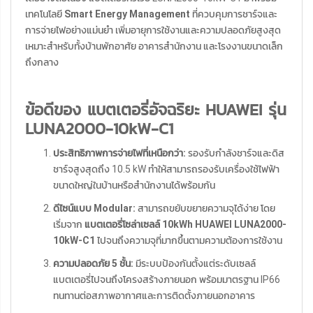
เทคโนโลยี
Smart Energy Management
ที่ควบคุมการชาร์จและ
การจ่ายไฟอย่างแม่นยำ เพิ่มอายุการใช้งานและความปลอดภัยสูงสุด
เหมาะสำหรับทั้งบ้านพักอาศัย อาคารสำนักงาน และโรงงานขนาดเล็ก
ถึงกลาง
ข้อดีของ แบตเตอรี่อัจฉริยะ HUAWEI รุ่น
LUNA2000-10kW-C1
ประสิทธิภาพการจ่ายไฟที่เหนือกว่า:
รองรับกำลังชาร์จและดิส
ชาร์จสูงสุดถึง 10.5 kW ทำให้สามารถรองรับเครื่องใช้ไฟฟ้า
ขนาดใหญ่ในบ้านหรือสำนักงานได้พร้อมกัน
ดีไซน์แบบ Modular:
สามารถขยับขยายความจุได้ง่าย โดย
เริ่มจาก
แบตเตอรี่โซล่าเซลล์ 10kWh HUAWEI LUNA2000-
10kW-C1
ไปจนถึงความจุที่มากขึ้นตามความต้องการใช้งาน
ความปลอดภัย 5 ชั้น:
มีระบบป้องกันตั้งแต่ระดับเซลล์
แบตเตอรี่ไปจนถึงโครงสร้างภายนอก พร้อมมาตรฐาน IP66
ทนทานต่อสภาพอากาศและการติดตั้งภายนอกอาคาร