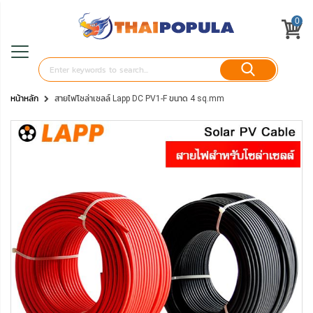
0
หน้าหลัก
สายไฟโซล่าเซลล์ Lapp DC PV1-F ขนาด 4 sq.mm