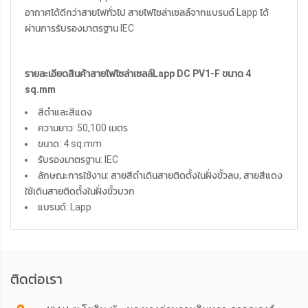
อากาศได้ดีกว่าสายไฟทั่วไป สายไฟโซล่าเซลล์จากแบรนด์ Lapp ได้
ผ่านการรับรองมาตรฐาน IEC
รายละเอียดสินค้าสายไฟโซล่าเซลล์
Lapp DC PV1-F ขนาด 4
sq.mm
สีดำและสีแดง
ความยาว: 50,100 เมตร
ขนาด: 4 sq.mm
รับรองมาตรฐาน: IEC
ลักษณะการใช้งาน: สายสีดำเดินสายติดตั้งในฝั่งขั้วลบ, สายสีแดง
ใช้เดินสายติดตั้งในฝั่งขั้วบวก
แบรนด์: Lapp
ติดต่อเรา