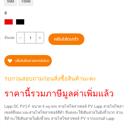
50M
100M
สี
จำนวน
หยิบใส่ตะกร้า
เพิ่มไปยังรายการโปรด
รบกวนสอบถามก่อนสั่งซื้อสินค้านะคะ
ราคานี้รวมภาษีมูลค่าเพิ่มแล้ว
Lapp DC PV1-F ขนาด 4 sq.mm สายไฟโซล่าเซลล์ PV Lapp สายไฟโซล่า
เซลล์สีแดง และสายไฟโซล่าเซลล์สีดำ สีแดงจะใช้เดินสายในฝั่งขั้วบวก ส่วน
สีดำจะใช้เดินสายในฝั่งขั้วลบ สายไฟโซล่าเซลล์ PV จากแบรนด์ Lapp