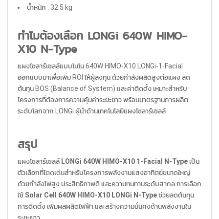
น้ำหนัก : 32.5 kg
ทำไมต้องเลือก LONGi 640W HIMO-
X10 N-Type
แผงโซลาร์เซลล์แบบโมโน 640W HIMO-X10 LONGi-1-Facial
ออกแบบมาเพื่อเพิ่ม ROI ให้ผู้ลงทุน ด้วยกำลังผลิตสูงต่อแผง ลด
ต้นทุน BOS (Balance of System) และค่าติดตั้ง เหมาะสำหรับ
โครงการที่ต้องการความคุ้มค่าระยะยาว พร้อมมาตรฐานการผลิต
ระดับโลกจาก LONGi ผู้นำด้านเทคโนโลยีแผงโซลาร์เซลล์
สรุป
แผงโซลาร์เซลล์
LONGi 640W HIMO-X10 1-Facial N-Type
เป็น
ตัวเลือกที่โดดเด่นสำหรับโครงการพลังงานแสงอาทิตย์ขนาดใหญ่
ด้วยกำลังไฟสูง ประสิทธิภาพดี และความทนทานระดับสากล การเลือก
ใช้
Solar Cell 640W HIMO-X10 LONGi N-Type
ช่วยลดต้นทุน
การติดตั้ง เพิ่มผลผลิตไฟฟ้า และสร้างความมั่นคงด้านพลังงานใน
ระยะยาว