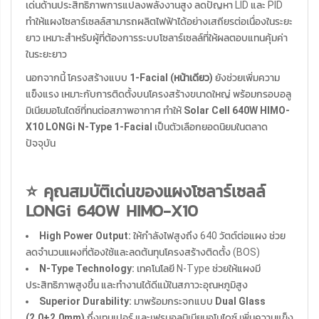
เด่นด้านประสิทธิภาพการแปลงพลังงานสูง ลดปัญหา LID และ PID
ทำให้แผงโซลาร์เซลล์สามารถผลิตไฟฟ้าได้อย่างเสถียรต่อเนื่องในระยะ
ยาว เหมาะสำหรับผู้ที่ต้องการระบบโซลาร์เซลล์ที่ให้ผลตอบแทนคุ้มค่า
ในระยะยาว
นอกจากนี้ โครงสร้างแบบ
1-Facial (หน้าเดียว)
ยังช่วยเพิ่มความ
แข็งแรง เหมาะกับการติดตั้งบนโครงสร้างขนาดใหญ่ พร้อมกรอบอลู
มิเนียมอโนไดซ์ที่ทนต่อสภาพอากาศ ทำให้
Solar Cell 640W HIMO-
X10 LONGi N-Type 1-Facial
เป็นตัวเลือกยอดนิยมในตลาด
ปัจจุบัน
⭐ คุณสมบัติเด่นของแผงโซลาร์เซลล์
LONGi 640W HIMO-X10
High Power Output:
ให้กำลังไฟสูงถึง 640 วัตต์ต่อแผง ช่วย
ลดจำนวนแผงที่ต้องใช้และลดต้นทุนโครงสร้างติดตั้ง (BOS)
N-Type Technology:
เทคโนโลยี N-Type ช่วยให้แผงมี
ประสิทธิภาพสูงขึ้น และทำงานได้ดีแม้ในสภาวะอุณหภูมิสูง
Superior Durability:
มาพร้อมกระจกแบบ
Dual Glass
(2.0+2.0mm)
กึ่งเทมเปอร์ และเฟรมอลูมิเนียมอโนไดซ์ เพิ่มความแข็ง