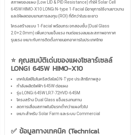
สภาพของแผง (Low LID & PID Resistance) ทำให้ Solar Cell
645W HIMO-X10 LONGi N-type 1-Facial มีอายุการใช้งานยาวนาน
และให้ผลตอบแทนการลงทุน (ROI) ที่ดีกว่าในระยะยาว
โครงสร้างแบบ 1-Facial พร้อมกระจกสองชั้น (Dual Glass
2.0+2.0mm) เพิ่มความแข็งแรง ทนต่อแรงลมและสภาพอากาศ
รุนแรง เหมาะกับการติดตั้งภายนอกอาคารในประเทศไทย
⭐ คุณสมบัติเด่นของแผงโซลาร์เซลล์
LONGi 645W HIMO-X10
เทคโนโลยีโมโนคริสตัลไลน์ N-Type ประสิทธิภาพสูง
กำลังผลิตไฟฟ้า 645W ต่อแผง
รุ่น LONGi 645W LR7-72HVD-645M
โครงสร้าง Dual Glass แข็งแรงทนทาน
ลดการเสื่อมสภาพในปีแรกต่ำกว่าแผงทั่วไป
เหมาะสำหรับ Solar Farm และระบบ Commercial
✅ ข้อมูลทางเทคนิค (Technical