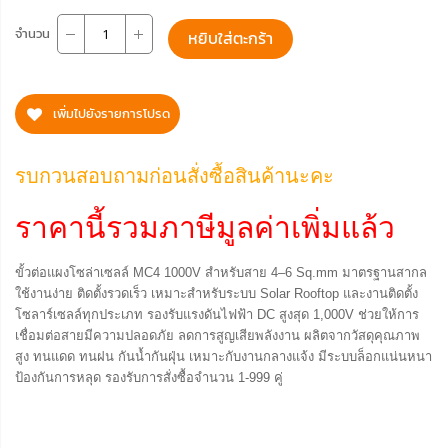
จำนวน
หยิบใส่ตะกร้า
เพิ่มไปยังรายการโปรด
รบกวนสอบถามก่อนสั่งซื้อสินค้านะคะ
ราคานี้รวมภาษีมูลค่าเพิ่มแล้ว
ขั้วต่อแผงโซล่าเซลล์ MC4 1000V สำหรับสาย 4–6 Sq.mm มาตรฐานสากล
ใช้งานง่าย ติดตั้งรวดเร็ว เหมาะสำหรับระบบ Solar Rooftop และงานติดตั้ง
โซลาร์เซลล์ทุกประเภท รองรับแรงดันไฟฟ้า DC สูงสุด 1,000V ช่วยให้การ
เชื่อมต่อสายมีความปลอดภัย ลดการสูญเสียพลังงาน ผลิตจากวัสดุคุณภาพ
สูง ทนแดด ทนฝน กันน้ำกันฝุ่น เหมาะกับงานกลางแจ้ง มีระบบล็อกแน่นหนา
ป้องกันการหลุด รองรับการสั่งซื้อจำนวน 1-999 คู่