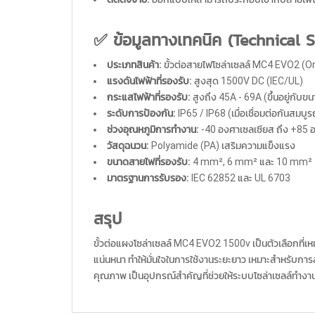
✅ ข้อมูลทางเทคนิค (Technical S
ประเภทสินค้า:
ขั้วต่อสายไฟโซล่าเซลล์ MC4 EVO2 (Or
แรงดันไฟฟ้าที่รองรับ:
สูงสุด 1500V DC (IEC/UL)
กระแสไฟฟ้าที่รองรับ:
สูงถึง 45A - 69A (ขึ้นอยู่กับ
ระดับการป้องกัน:
IP65 / IP68 (เมื่อเชื่อมต่อกันสมบูร
ช่วงอุณหภูมิการทำงาน:
-40 องศาเซลเซียส ถึง +85 
วัสดุฉนวน:
Polyamide (PA) เสริมความแข็งแรง
ขนาดสายไฟที่รองรับ:
4 mm², 6 mm² และ 10 mm²
มาตรฐานการรับรอง:
IEC 62852 และ UL 6703
สรุป
ขั้วต่อแผงโซล่าเซลล์ MC4 EVO2 1500v เป็นตัวเลือกที
แน่นหนา ทำให้มั่นใจในการใช้งานระยะยาว เหมาะสำหรับการ
คุณภาพ เป็นอุปกรณ์สำคัญที่ช่วยให้ระบบโซล่าเซลล์ทำงาน