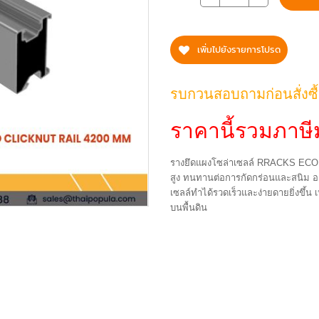
เพิ่มไปยังรายการโปรด
รบกวนสอบถามก่อนสั่งซื
ราคานี้รวมภาษีม
รางยึดแผงโซล่าเซลล์ RRACKS ECO C
สูง ทนทานต่อการกัดกร่อนและสนิม ออ
เซลล์ทำได้รวดเร็วและง่ายดายยิ่งขึ้
บนพื้นดิน