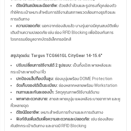
ดีไซน์ทันสมัยและมืออาชีพ:
ด้วยสีดำล้วนและรูปทรงที่ดูคล่องตัว
ทำให้กระเป๋าเหมาะสำหรับการใช้งานในสภาพแวดล้อมทางธุรกิจและ
การเดินทาง
ความปลอดภัย:
นอกจากช่องลับแล้ว บางรุ่นอาจมีคุณสมบัติเพิ่ม
เติมด้านความปลอดภัย เช่น ช่อง RFID Blocking เพื่อป้องกันการ
โจรกรรมข้อมูลจากบัตรอิเล็กทรอนิกส์
สรุปจุดเด่น: Targus TCG661GL CityGear 14-15.6"
ปรับเปลี่ยนการใช้งานได้ 2 รูปแบบ:
เป็นทั้งเป้สะพายหลังและ
กระเป๋าสะพายข้าง/หิ้ว
ปกป้องแล็ปท็อปขั้นสูง:
ช่องบุนุ่มพร้อม DOME Protection
จัดเก็บของได้เป็นระเบียบ:
ช่องหลากหลายพร้อม Workstation
ทนทานและกันละอองน้ำ:
วัสดุคุณภาพดีใช้งานได้นาน
พกพาสะดวกสบาย:
สายสะพายบุนุ่ม แผงหลังระบายอากาศ และหู
หิ้วหลายจุด
ดีไซน์มืออาชีพ:
เหมาะสำหรับการทำงานและการเดินทาง
ฟังก์ชันเพิ่มเติมเพื่อความสะดวกและปลอดภัย:
เช่น ช่องเสียบ
คันชักกระเป๋าเดินทาง และอาจมี RFID Blocking