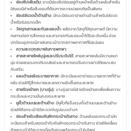
ช่องซิปเพิ่มเติม:
อาจมีช่องซิปซ่อนอยู่ด้านหน้าหรือด้านหลังสำหรับ
ใส่ของมีค่าหรือสิ่งของที่ต้องการความปลอดภัยเป็นพิเศษ
ช่องใส่ขวดน้ำด้านข้าง:
มักจะมีช่องตาข่ายด้านข้างสำหรับใส่ขวด
น้ำหรือร่มขนาดเล็ก
วัสดุทนทานและกันละอองน้ำ:
ผลิตจากวัสดุที่มีคุณภาพดี มีความ
ทนทานต่อการสึกหรอ และสามารถกันละอองน้ำได้ในระดับหนึ่ง ช่วย
ปกป้องอุปกรณ์ภายในกระเป๋าจากสภาพอากาศที่ไม่แน่นอน
ความสะดวกสบายในการพกพา:
สายสะพายไหล่บุนุ่มและปรับระดับได้:
สายสะพายหลังมีความหนา
นุ่ม ช่วยลดแรงกดทับบนไหล่ และสามารถปรับความยาวให้เหมาะสม
กับสรีระ
แผงด้านหลังระบายอากาศ:
มักจะมีแผงตาข่ายระบายอากาศที่ด้าน
หลัง ช่วยให้รู้สึกสบายและลดความอับชื้นขณะสะพาย
สายรัดหน้าอก (บางรุ่น):
บางรุ่นอาจมีสายรัดหน้าอกเพื่อเพิ่มความ
กระชับและความมั่นคงขณะสะพาย
หูหิ้วด้านบนและด้านข้าง:
มีหูหิ้วที่แข็งแรงทั้งด้านบนและด้านข้าง
ช่วยให้ถือกระเป๋าได้สะดวกในรูปแบบต่างๆ
ช่องสำหรับเสียบคันชักกระเป๋าเดินทาง:
ด้านหลังของกระเป๋ามัก
จะมีแถบสำหรับสอดเข้ากับคันชักของกระเป๋าเดินทาง ช่วยให้เคลื่อน
ย้ายกระเป๋าได้สะดวกเมื่อเดินทางพร้อมกระเป๋าใบใหญ่