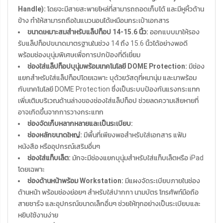
Handle):
โดยจะมีสายสะพายไหล่ที่สามารถถอดเก็บได้ และมีหูหิ้วด้าน
ข้าง ทำให้สามารถถือในแนวนอนได้เหมือนกระเป๋าเอกสาร
ขนาดเหมาะสมสำหรับแล็ปท็อป 14-15.6 นิ้ว:
ออกแบบมาให้รอง
รับแล็ปท็อปขนาดมาตรฐานในช่วง 14 ถึง 15.6 นิ้วได้อย่างพอดี
พร้อมช่องบุนุ่มพิเศษเพื่อการปกป้องที่ดีเยี่ยม
ช่องใส่แล็ปท็อปบุนุ่มพร้อมเทคโนโลยี DOME Protection:
มีช่อง
แยกสำหรับใส่แล็ปท็อปโดยเฉพาะ บุด้วยวัสดุที่หนานุ่ม และมาพร้อม
กับเทคโนโลยี DOME Protection ซึ่งเป็นระบบป้องกันแรงกระแทก
เพิ่มเติมบริเวณด้านล่างของช่องใส่แล็ปท็อป ช่วยลดความเสียหายที่
อาจเกิดขึ้นจากการวางกระแทก
ช่องจัดเก็บหลากหลายและเป็นระเบียบ:
ช่องหลักขนาดใหญ่:
มีพื้นที่เพียงพอสำหรับใส่เอกสาร แฟ้ม
หนังสือ หรืออุปกรณ์เสริมอื่นๆ
ช่องใส่แท็บเล็ต:
มักจะมีช่องแยกบุนุ่มสำหรับใส่แท็บเล็ตหรือ iPad
โดยเฉพาะ
ช่องด้านหน้าพร้อม Workstation:
มีแผงจัดระเบียบภายในช่อง
ด้านหน้า พร้อมช่องย่อยๆ สำหรับใส่ปากกา นามบัตร โทรศัพท์มือถือ
สายชาร์จ และอุปกรณ์ขนาดเล็กอื่นๆ ช่วยให้ทุกอย่างเป็นระเบียบและ
หยิบใช้งานง่าย