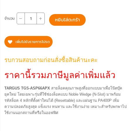
จำนวน
หยิบใส่ตะกร้า
เพิ่มไปยังรายการโปรด
รบกวนสอบถามก่อนสั่งซื้อสินค้านะคะ
ราคานี้รวมภาษีมูลค่าเพิ่มแล้ว
TARGUS TGS-ASP66APX
สายล็อคคุณภาพสูงที่ออกแบบมาเพื่อโน๊ตบุ๊ค
ยุคใหม่ โดยเฉพาะรุ่นที่ใช้ช่องล็อคแบบ Noble Wedge (N-Slot) มาพร้อม
รหัสล็อค 4 หลักที่ตั้งค่าใหม่ได้ (Resettable) และแผ่นฐาน PA400P เพิ่ม
ความปลอดภัยสูงสุด แข็งแรง ทนทาน และใช้งานง่าย เหมาะสำหรับพกพาไป
ใช้งานนอกสถานที่หรือในออฟฟิศ