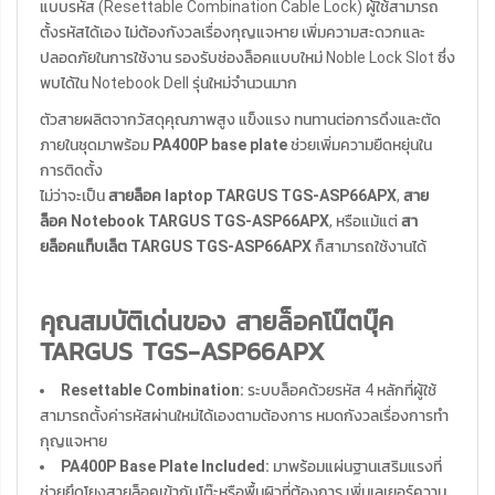
แบบรหัส (Resettable Combination Cable Lock) ผู้ใช้สามารถ
ตั้งรหัสได้เอง ไม่ต้องกังวลเรื่องกุญแจหาย เพิ่มความสะดวกและ
ปลอดภัยในการใช้งาน รองรับช่องล็อคแบบใหม่ Noble Lock Slot ซึ่ง
พบได้ใน Notebook Dell รุ่นใหม่จำนวนมาก
ตัวสายผลิตจากวัสดุคุณภาพสูง แข็งแรง ทนทานต่อการดึงและตัด
ภายในชุดมาพร้อม
PA400P base plate
ช่วยเพิ่มความยืดหยุ่นใน
การติดตั้ง
ไม่ว่าจะเป็น
สายล็อค laptop TARGUS TGS-ASP66APX
,
สาย
ล็อค Notebook TARGUS TGS-ASP66APX
, หรือแม้แต่
สา
ยล็อคแท็บเล็ต TARGUS TGS-ASP66APX
ก็สามารถใช้งานได้
คุณสมบัติเด่นของ สายล็อคโน๊ตบุ๊ค
TARGUS TGS-ASP66APX
Resettable Combination:
ระบบล็อคด้วยรหัส 4 หลักที่ผู้ใช้
สามารถตั้งค่ารหัสผ่านใหม่ได้เองตามต้องการ หมดกังวลเรื่องการทำ
กุญแจหาย
PA400P Base Plate Included:
มาพร้อมแผ่นฐานเสริมแรงที่
ช่วยยึดโยงสายล็อคเข้ากับโต๊ะหรือพื้นผิวที่ต้องการ เพิ่มเลเยอร์ความ