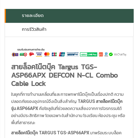
รายละเอียด
การรีวิวสินค้า
สายล็อคโน๊ตบุ๊ค Targus TGS-
ASP66APX DEFCON N-CL Combo
Cable Lock
ในยุคที่การทำงานเคลื่อนที่และการพกพาโน๊ตบุ๊คเป็นเรื่องปกติ ความ
ปลอดภัยของอุปกรณ์จึงเป็นสิ่งสำคัญ
TARGUS สายล็อคโน๊ตบุ๊ค
รุ่น ASP66APX
คือโซลูชันที่ช่วยลดความเสี่ยงจากการโจรกรรมได้
อย่างมีประสิทธิภาพ โดยเฉพาะในสำนักงาน โรงเรียน ห้องประชุม หรือ
พื้นที่สาธารณะ
สายล็อคโน๊ตบุ๊ค TARGUS TGS-ASP66APX
มาพร้อมระบบล็อค