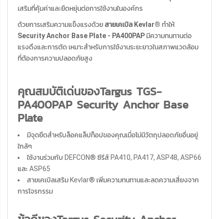
เสริมที่คุ้มค่าและยืดหยุ่นต่อการใช้งานในองค์กร
ด้วยการเสริมความแข็งแรงด้วย
สายเคเบิล Kevlar®
ทำให้
Security Anchor Base Plate - PA400PAP
มีความทนทานต่อ
แรงดึงและการตัด เหมาะสำหรับการใช้งานระยะยาวในสภาพแวดล้อม
ที่ต้องการความปลอดภัยสูง
คุณสมบัติเด่นของTargus TGS-
PA400PAP Security Anchor Base
Plate
มีจุดยึดสำหรับล็อคแล็ปท็อปของคุณเมื่อไม่มีวัตถุปลอดภัยอื่นอยู่
ใกล้ๆ
ใช้งานร่วมกับ DEFCON® ซีรีส์ PA410, PA417, ASP48, ASP66
และ ASP65
สายเคเบิลเสริม Kevlar® เพิ่มความทนทานและลดความเสี่ยงจาก
การโจรกรรม