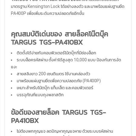
มาตรฐาน Kensington Lock ได้อย่างลงตัว และมาพร้อมแผ่นฐานยึด
PA400P เพื่อเพิ่มระดับความปลอดภัยอีกขั้น
คุณสมบัติเด่นของ สายล็อคโน๊ตบุ๊ค
TARGUS TGS-PA410BX
ติดตั้งได้ง่ายกับคอมพิวเตอร์โน้ตบุ๊กที่มีช่องล็อก
ระบบล็อครหัสผ่าน ตั้งค่าได้สูงสุด 10,000 แบบ ป้องกันการงัด
แงะ
สายสลิงยาว 200 เซนติเมตร ใช้งานคล่องตัว
มาพร้อมแผ่นฐานยึดเพื่อความปลอดภัย (PA400P)
เหมาะสำหรับโน้ตบุ๊ก แท็บเล็ต และคอมพิวเตอร์
บรรจุภัณฑ์แบบถุงพลาสติก
ข้อดีของสายล็อค TARGUS TGS-
PA410BX
ไม่ต้องพกกุญแจ ลดปัญหากุญแจหาย ด้วยระบบรหัสผ่าน