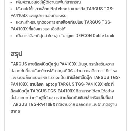
เพิ่มความอุ่นใจให้ผู้ใช้งานในพื้นที่สาธารณะ
ใช้งานได้ทั้ง
สายล็อค Notebook แบบรหัส TARGUS TGS-
PA410BX
และอุปกรณ์อื่นที่รองรับ
เหมาะสำหรับผู้ที่ต้องการ
สายล็อคกันขโมย TARGUS TGS-
PA410BX
ที่แข็งแรงและเชื่อถือได้
เป็นทางเลือกที่คุ้มค่าในกลุ่ม
Targus DEFCON Cable Lock
สรุป
TARGUS สายล็อคโน๊ตบุ๊ค รุ่น PA410BX
เป็นอุปกรณ์เสริมความ
ปลอดภัยที่ตอบโจทย์การใช้งานยุคดิจิทัล ด้วยสายสลิงยาว แข็งแรง
และระบบล็อคแบบรหัส ไม่ว่าจะเป็น
สายล็อคโน๊ตบุ๊ค TARGUS TGS-
PA410BX
,
สายล็อค laptop TARGUS TGS-PA410BX
หรือ
ที่
ล็อคโน๊ตบุ๊ค TARGUS TGS-PA410BX
ก็สามารถใช้งานได้อย่าง
มั่นใจ เหมาะสำหรับผู้ที่ต้องการ
สายล็อคกันขโมยสำหรับแล็ปท็อป
TARGUS TGS-PA410BX
ที่ใช้งานง่าย ปลอดภัย และได้มาตรฐาน
สากล