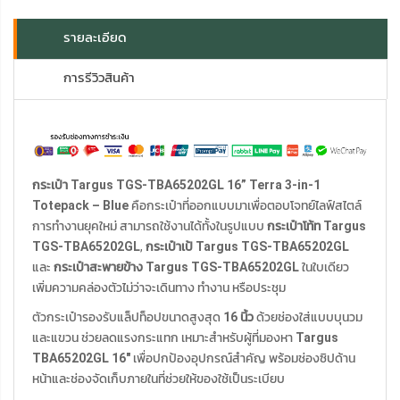
รายละเอียด
การรีวิวสินค้า
กระเป๋า Targus TGS-TBA65202GL 16” Terra 3-in-1
Totepack – Blue
คือกระเป๋าที่ออกแบบมาเพื่อตอบโจทย์ไลฟ์สไตล์
การทำงานยุคใหม่ สามารถใช้งานได้ทั้งในรูปแบบ
กระเป๋าโท้ท Targus
TGS-TBA65202GL
,
กระเป๋าเป้ Targus TGS-TBA65202GL
และ
กระเป๋าสะพายข้าง Targus TGS-TBA65202GL
ในใบเดียว
เพิ่มความคล่องตัวไม่ว่าจะเดินทาง ทำงาน หรือประชุม
ตัวกระเป๋ารองรับแล็ปท็อปขนาดสูงสุด
16 นิ้ว
ด้วยช่องใส่แบบบุนวม
และแขวน ช่วยลดแรงกระแทก เหมาะสำหรับผู้ที่มองหา
Targus
TBA65202GL 16″
เพื่อปกป้องอุปกรณ์สำคัญ พร้อมช่องซิปด้าน
หน้าและช่องจัดเก็บภายในที่ช่วยให้ของใช้เป็นระเบียบ