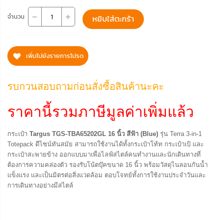
จำนวน
หยิบใส่ตะกร้า
เพิ่มไปยังรายการโปรด
รบกวนสอบถามก่อนสั่งซื้อสินค้านะคะ
ราคานี้รวมภาษีมูลค่าเพิ่มแล้ว
กระเป๋า
Targus TGS-TBA65202GL 16 นิ้ว สีฟ้า (Blue)
รุ่น Terra 3-in-1
Totepack ดีไซน์ทันสมัย สามารถใช้งานได้ทั้งกระเป๋าโท้ท กระเป๋าเป้ และ
กระเป๋าสะพายข้าง ออกแบบมาเพื่อไลฟ์สไตล์คนทำงานและนักเดินทางที่
ต้องการความคล่องตัว รองรับโน้ตบุ๊คขนาด 16 นิ้ว พร้อมวัสดุไนลอนกันน้ำ
แข็งแรง และเป็นมิตรต่อสิ่งแวดล้อม ตอบโจทย์ทั้งการใช้งานประจำวันและ
การเดินทางอย่างมีสไตล์