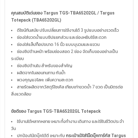
คุณสมบัติเด่นของ Targus TGS-TBA65202GL / Targus
Totepack (TBA65202GL)
ดีไซน์ทันสมัย ปรับเปลี่ยนการใช้งานได้ 3 รูปแบบอย่างรวดเร็ว
ช่องใส่ขวดน้ำแบบซิปแยกส่วน และช่องหยิบใช้สะดวก
ช่องใส่แล็ปท็อปขนาด 16 นิ้ว แบบบุนวมและแขวน
ช่องซิปด้านหน้า พร้อมช่องสอด 2 ช่อง จัดเก็บของอย่างเป็น
ระเบียบ
ช่องซิปด้านใน สำหรับของสำคัญ
ผลิตจากไนลอนทนทาน กันน้ำ
พวงกุญแจโลหะ เพิ่มความสะดวก
สายรัดผลิตจากวัสดุรีไซเคิล เทียบเท่าขวดน้ำ 7 ขวด เป็นมิตรต่อ
สิ่งแวดล้อม
ข้อดีของ Targus TGS-TBA65202GL Totepack
ใช้งานได้หลากหลาย เหมาะทั้งทำงาน เดินทาง และใช้ในชีวิตประจำ
วัน
ปกป้องโน้ตบุ๊คได้ดี เหมาะกับ
กระเป๋าเป้ใส่โน๊ตบุ๊คทาร์กัส Targus