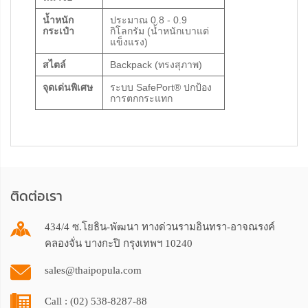
น้ำหนัก
ประมาณ 0.8 - 0.9
กระเป๋า
กิโลกรัม (น้ำหนักเบาแต่
แข็งแรง)
สไตล์
Backpack (ทรงสุภาพ)
จุดเด่นพิเศษ
ระบบ SafePort® ปกป้อง
การตกกระแทก
ติดต่อเรา
434/4 ซ.โยธิน-พัฒนา ทางด่วนรามอินทรา-อาจณรงค์
คลองจั่น บางกะปิ กรุงเทพฯ 10240
sales@thaipopula.com
Call : (02) 538-8287-88