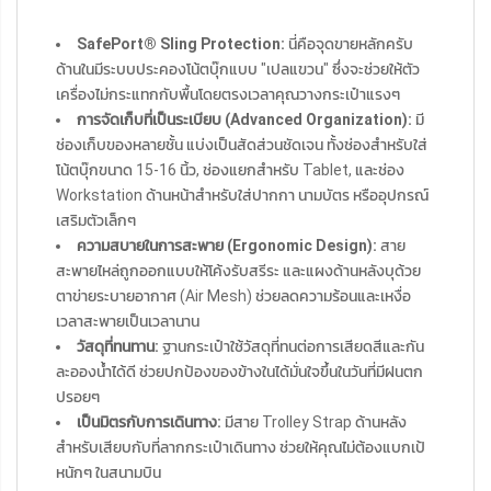
SafePort® Sling Protection:
นี่คือจุดขายหลักครับ
ด้านในมีระบบประคองโน้ตบุ๊กแบบ "เปลแขวน" ซึ่งจะช่วยให้ตัว
เครื่องไม่กระแทกกับพื้นโดยตรงเวลาคุณวางกระเป๋าแรงๆ
การจัดเก็บที่เป็นระเบียบ (Advanced Organization):
มี
ช่องเก็บของหลายชั้น แบ่งเป็นสัดส่วนชัดเจน ทั้งช่องสำหรับใส่
โน้ตบุ๊กขนาด 15-16 นิ้ว, ช่องแยกสำหรับ Tablet, และช่อง
Workstation ด้านหน้าสำหรับใส่ปากกา นามบัตร หรืออุปกรณ์
เสริมตัวเล็กๆ
ความสบายในการสะพาย (Ergonomic Design):
สาย
สะพายไหล่ถูกออกแบบให้โค้งรับสรีระ และแผงด้านหลังบุด้วย
ตาข่ายระบายอากาศ (Air Mesh) ช่วยลดความร้อนและเหงื่อ
เวลาสะพายเป็นเวลานาน
วัสดุที่ทนทาน:
ฐานกระเป๋าใช้วัสดุที่ทนต่อการเสียดสีและกัน
ละอองน้ำได้ดี ช่วยปกป้องของข้างในได้มั่นใจขึ้นในวันที่มีฝนตก
ปรอยๆ
เป็นมิตรกับการเดินทาง:
มีสาย Trolley Strap ด้านหลัง
สำหรับเสียบกับที่ลากกระเป๋าเดินทาง ช่วยให้คุณไม่ต้องแบกเป้
หนักๆ ในสนามบิน