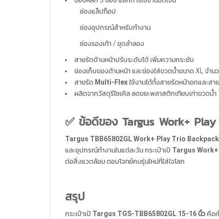
ช่องหลัก 3 ช่อง แยกการใช้งานชัดเจน
ช่องแล็ปท็อป
ช่องอุปกรณ์สำหรับทำงาน
ช่องรองเท้า / ชุดลำลอง
สายรัดด้านหน้าปรับระดับได้ เพิ่มความกระชับ
ช่องเก็บของด้านหน้า และช่องใส่ขวดน้ำขนาด XL จำนว
สายรัด
Multi-Flex
ใช้งานได้ทั้งสายรัดหน้าอกและสาย
ผลิตจากวัสดุรีไซเคิล ลดขยะพลาสติกเทียบเท่าขวดน้ำ
✅ ข้อดีของ Targus Work+ Pla
Targus TBB65802GL Work+ Play Trio Backpack
และอุปกรณ์ทำงานในแต่ละวัน กระเป๋าเป้
Targus Work+ 
ต่อสิ่งแวดล้อม ตอบโจทย์คนรุ่นใหม่ที่ใส่ใจโลก
สรุป
กระเป๋าเป้
Targus TGS-TBB65802GL 15-16 นิ้ว
คือค