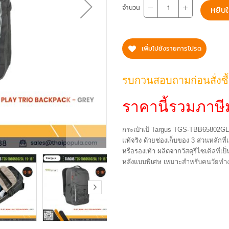
จำนวน
หยิบใ
เพิ่มไปยังรายการโปรด
รบกวนสอบถามก่อนสั่งซื
ราคานี้รวมภาษีม
กระเป๋าเป้ Targus TGS-TBB65802GL
แท้จริง ด้วยช่องเก็บของ 3 ส่วนหลักท
หรือรองเท้า ผลิตจากวัสดุรีไซเคิลที
หลังแบบพิเศษ เหมาะสำหรับคนวัยทำง