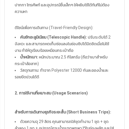
ปากกา โทรศัพท์ และอุปกรณ์ชิ้นเล็กๆ ให้หยิบใช้ได้ทันทีไม่ต้อง
ควานหา
ดีไซน์เพื่อการเดินทาง (Travel-Friendly Design):
คันชักอะลูมิเนียม (Telescopic Handle):
ปรับระดับได้ 2
จังหวะ และสามารถหดเก็บซ่อนลงในช่องซิปได้มิดชิดเมื่อไม่ใช้
งาน ทำให้ดูเรียบร้อยเหมือนกระเป๋าถือ
น้ำหนักเบา:
หนักประมาณ 2.5 กิโลกรัม (ถือว่าเบาสำหรับ
กระเป๋าล้อลาก)
วัสดุทนทาน: ทำจาก Polyester 1200D กันละอองน้ำและ
รอยขีดข่วนได้ดี
2. การใช้งานที่เหมาะสม (Usage Scenarios)
สำหรับการเดินทางธุรกิจระยะสั้น (Short Business Trips):
ด้วยความจุ 29 ลิตร คุณสามารถใส่ชุดทำงาน 1 ชุด + ชุด
ลำลอง 1 ชุด + อุปกรณ์อาบน้ำขนาดพกพา ไว้ในช่องหลัก และใส่