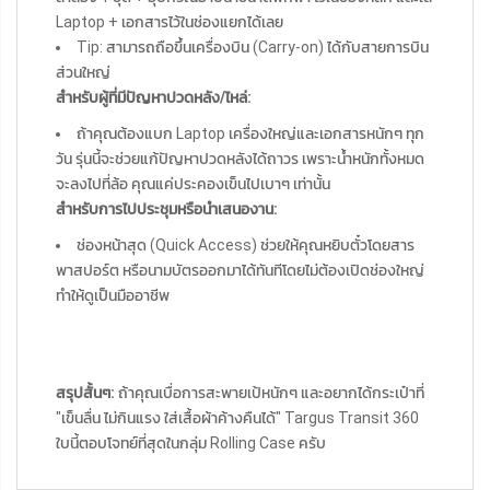
Laptop + เอกสารไว้ในช่องแยกได้เลย
Tip: สามารถถือขึ้นเครื่องบิน (Carry-on) ได้กับสายการบิน
ส่วนใหญ่
สำหรับผู้ที่มีปัญหาปวดหลัง/ไหล่:
ถ้าคุณต้องแบก Laptop เครื่องใหญ่และเอกสารหนักๆ ทุก
วัน รุ่นนี้จะช่วยแก้ปัญหาปวดหลังได้ถาวร เพราะน้ำหนักทั้งหมด
จะลงไปที่ล้อ คุณแค่ประคองเข็นไปเบาๆ เท่านั้น
สำหรับการไปประชุมหรือนำเสนองาน:
ช่องหน้าสุด (Quick Access) ช่วยให้คุณหยิบตั๋วโดยสาร
พาสปอร์ต หรือนามบัตรออกมาได้ทันทีโดยไม่ต้องเปิดช่องใหญ่
ทำให้ดูเป็นมืออาชีพ
สรุปสั้นๆ:
ถ้าคุณเบื่อการสะพายเป้หนักๆ และอยากได้กระเป๋าที่
"เข็นลื่น ไม่กินแรง ใส่เสื้อผ้าค้างคืนได้" Targus Transit 360
ใบนี้ตอบโจทย์ที่สุดในกลุ่ม Rolling Case ครับ