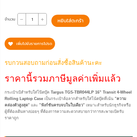
จำนวน
หยิบใส่ตะกร้า
เพิ่มไปยังรายการโปรด
รบกวนสอบถามก่อนสั่งซื้อสินค้านะคะ
ราคานี้รวมภาษีมูลค่าเพิ่มแล้ว
กระเป๋าเป้สำหรับใส่โน๊ตบุ๊ค
Targus TGS-TBR044LP 16” Transit 4-Wheel
Rolling Laptop Case
เป็นกระเป๋าล้อลากสำหรับใส่โน้ตบุ๊คที่เน้น
"ความ
คล่องตัวสูงสุด"
และ
"ฟังก์ชันครบจบในใบเดียว"
เหมาะสำหรับนักธุรกิจหรือ
ผู้ที่ต้องเดินทางบ่อยๆ ที่ต้องการความสะดวกสบายกว่าการสะพายเป้ครับ
ราคาถูก