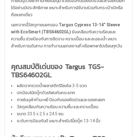
ภายในบุด้วยผ้ากำมะหยี่เนื้อนุ่ม ช่วยป้องกันรอยขีดข่วนและรอยถลอก
ได้อย่างมีประสิทธิภาพ เหมาะสำหรับการใช้งานร่วมกับกระเป๋าเป้หรือ
ถือแยกเดี่ยว
นอกจากนี้วัสดุภายนอกของ
Targus Cypress 13-14” Sleeve
with EcoSmart (TBS64602GL)
ยังเคลือบกันความร้อนและ
ความชื้น ช่วยป้องกันการซีดจาง คราบเปื้อน และละอองน้ำ เหมาะ
สำหรับการเดินทาง การทำงานนอกสถานที่ หรือพกพาไปเรียนทุกวัน
คุณสมบัติเด่นของ Targus TGS-
TBS64602GL
ผลิตจากขวดน้ำพลาสติกรีไซเคิล 3-5 ขวด
ปกป้องโน้ตบุ๊กด้วยโฟมกันกระแทก
ภายในบุผ้ากำมะหยี่ ป้องกันรอยขีดข่วนและรอยถลอก
วัสดุเคลือบกันความร้อน ความชื้น และคราบเปื้อน
ขนาด 33.5 x 2.5 x 24.5 ซม.
ระดับการป้องกันดี เหมาะสำหรับโน๊ตบุ๊ค 13-14 นิ้ว