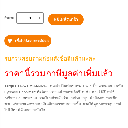
จำนวน
หยิบใส่ตะกร้า
เพิ่มไปยังรายการโปรด
รบกวนสอบถามก่อนสั่งซื้อสินค้านะคะ
ราคานี้รวมภาษีมูลค่าเพิ่มแล้ว
Targus TGS-TBS64602GL
ซองใส่โน้ตบุ๊กขนาด 13-14 นิ้ว จากคอลเลกชัน
Cypress EcoSmart ที่ผลิตจากขวดน้ำพลาสติกรีไซเคิล ภายใต้ดีไซน์ที่
เพรียวบางแต่ทนทาน ภายในบุด้วยผ้ากำมะหยี่หนานุ่มเพื่อป้องกันรอยขีด
ข่วน พร้อมวัสดุภายนอกที่เคลือบสารกันความชื้น ช่วยให้คุณพกพาอุปกรณ์
ไปได้ทุกที่ด้วยความมั่นใจ