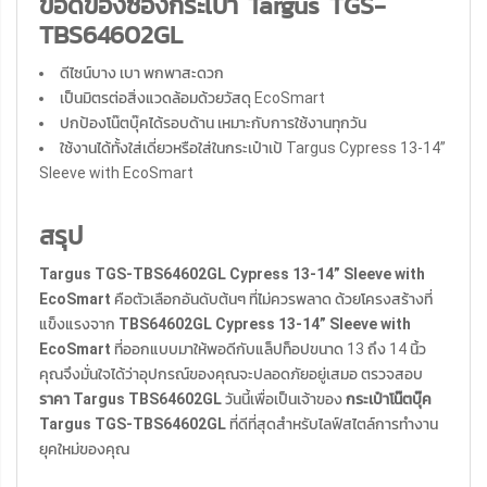
ข้อดีของซองกระเป๋า Targus TGS-
TBS64602GL
ดีไซน์บาง เบา พกพาสะดวก
เป็นมิตรต่อสิ่งแวดล้อมด้วยวัสดุ EcoSmart
ปกป้องโน๊ตบุ๊คได้รอบด้าน เหมาะกับการใช้งานทุกวัน
ใช้งานได้ทั้งใส่เดี่ยวหรือใส่ในกระเป๋าเป้ Targus Cypress 13-14”
Sleeve with EcoSmart
สรุป
Targus TGS-TBS64602GL Cypress 13-14” Sleeve with
EcoSmart
คือตัวเลือกอันดับต้นๆ ที่ไม่ควรพลาด ด้วยโครงสร้างที่
แข็งแรงจาก
TBS64602GL Cypress 13-14” Sleeve with
EcoSmart
ที่ออกแบบมาให้พอดีกับแล็ปท็อปขนาด 13 ถึง 14 นิ้ว
คุณจึงมั่นใจได้ว่าอุปกรณ์ของคุณจะปลอดภัยอยู่เสมอ ตรวจสอบ
ราคา Targus TBS64602GL
วันนี้เพื่อเป็นเจ้าของ
กระเป๋าโน๊ตบุ๊ค
Targus TGS-TBS64602GL
ที่ดีที่สุดสำหรับไลฟ์สไตล์การทำงาน
ยุคใหม่ของคุณ