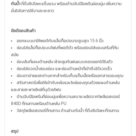
กันน้ำ
ที่ดึงซิปโลหะแข็งแรง พร้อมด้ามจับนีโอพรีนอ่อนนุ่ม เพิ่มความ
มั่นใจในการใช้งานระยะยาว
ข้อดีของสินค้า
ออกแบบมาให้พอดีกับแล็ปท็อปขนาดสูงสุด 15.6 นิ้ว
ช่องใส่แล็ปท็อปแบบโฟมที่พอดีตัว พร้อมช่องใส่ของเสริมที่ทัน
สมัย
ช่องลับที่แผงด้านหลัง ผ้าคลุมกันฝนแบบถอดออกได้ในตัว
ช่องใส่ขวดน้ำสองช่อง และช่องด้านหน้าที่เข้าถึงได้รวดเร็ว
ช่องตาข่ายแยกต่างหากสำหรับเก็บแท็บเล็ตหรือเอกสารของคุณ
สรีรศาสตร์เพื่อให้เข้ากับหลังและไหล่ของคุณด้วยแผงด้านหลัง
และสายสะพายไหล่ที่บุด้วยโฟม
ด้ามจับนีโอพรีนที่อ่อนนุ่มเพื่อความสบาย ผลิตจากโพลีเอสเตอร์
840D ที่ทนทานพร้อมด้านหลัง PU
วัสดุโพลีเอสเตอร์ที่ทนทาน ด้านล่างกันน้ำ ที่ดึงซิปโลหะที่ทนทาน
สรุป