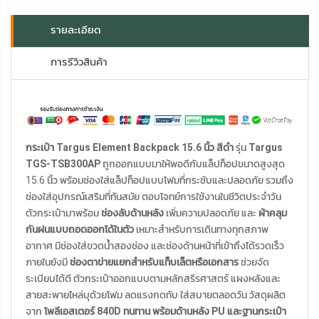
รายละเอียด
การรีวิวสินค้า
กระเป๋า Targus Element Backpack 15.6 นิ้ว สีดำ
รุ่น
Targus
TGS-TSB300AP
ถูกออกแบบมาให้พอดีกับแล็ปท็อปขนาดสูงสุด
15.6 นิ้ว พร้อมช่องใส่แล็ปท็อปแบบโฟมที่กระชับและปลอดภัย รวมถึง
ช่องใส่อุปกรณ์เสริมที่ทันสมัย ตอบโจทย์การใช้งานในชีวิตประจำวัน
ตัวกระเป๋ามาพร้อม
ช่องลับด้านหลัง
เพิ่มความปลอดภัย และ
ผ้าคลุม
กันฝนแบบถอดออกได้ในตัว
เหมาะสำหรับการเดินทางทุกสภาพ
อากาศ มีช่องใส่ขวดน้ำสองช่อง และช่องด้านหน้าที่เข้าถึงได้รวดเร็ว
ภายในยังมี
ช่องตาข่ายแยกสำหรับแท็บเล็ตหรือเอกสาร
ช่วยจัด
ระเบียบได้ดี ตัวกระเป๋าออกแบบตามหลักสรีรศาสตร์ แผงหลังและ
สายสะพายไหล่บุด้วยโฟม ลดแรงกดทับ ใส่สบายตลอดวัน วัสดุผลิต
จาก
โพลีเอสเตอร์ 840D ทนทาน พร้อมด้านหลัง PU และฐานกระเป๋า