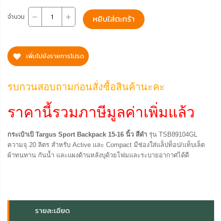
จำนวน
หยิบใส่ตะกร้า
เพิ่มไปยังรายการโปรด
รบกวนสอบถามก่อนสั่งซื้อสินค้านะคะ
ราคานี้รวมภาษีมูลค่าเพิ่มแล้ว
กระเป๋าเป้ Targus Sport Backpack 15-16 นิ้ว สีดำ
รุ่น TSB89104GL
ความจุ 20 ลิตร สำหรับ Active และ Compact มีช่องใส่แล็ปท็อป/แท็บเล็ต
ผ้าทนทาน กันน้ำ และแผงด้านหลังบุด้วยโฟมและระบายอากาศได้ดี
รายละเอียด