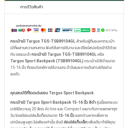
การรีวิวสินค้า
กระเป๋าเป้ Targus TGS-TSB89104GL
สำหรับผู้ที่มองหากระเป๋า
เป้ที่ผสานความทนทาน ฟังก์ชันการใช้งาน และดีไซน์สปอร์ตเข้าไว้ด้วย
กัน ขอแนะนำ
กระเป๋าเป้ Targus TGS-TSB89104GL
หรือ
Targus Sport Backpack (TSB89104GL)
กระเป๋าเป้สีดำขนาด
15-16 นิ้ว ที่ตอบโจทย์การใช้งานประจำวันและการเดินทางได้อย่าง
ลงตัว
คุณสมบัติที่โดดเด่นของ Targus Sport Backpack
กระเป๋าเป้ Targus Sport Backpack 15-16 นิ้ว สีดำ
รุ่นนี้ออกแบบ
มาให้มีความจุ 20 ลิตร Active และ Compact เหมาะกับการพกพาทุก
วัน โดยมีช่องใส่แล็ปท็อปขนาด
15-16 นิ้ว
แยกต่างหากเพื่อการ
ปกป้องสูงสุด ไม่เพียงเท่านั้น ยังมี
ช่องใส่แท็บเล็ต
เพิ่มเติม ทำให้คุณ