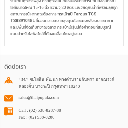
ระเป๋าเป้คุณภาพสูง ด้วยคุณสมบัติครบครันทั้งการปกป้องอุปกรณ์
ไอทีขนาดใหญ่ 15-16 นิ้ว ความจุ 20 ลิตร และวัสดุกันน้ำที่พร้อมลุยทุก
สถานการณ์ หากคุณต้องการ
กระเป๋าเป้ Targus TGS-
TSB89104GL
ที่มอบความสบายสูงสุดด้วยแผงหลังระบายอากาศ
และมีพื้นที่จัดเก็บที่ชาญฉลาด กระเป๋าเป้รุ่นนี้คือคำตอบที่สมบูรณ์
แบบสำหรับไลฟ์สไตล์ที่ต้องเคลื่อนไหวอยู่เสมอ
ติดต่อเรา
434/4 ซ.โยธิน-พัฒนา ทางด่วนรามอินทรา-อาจณรงค์
คลองจั่น บางกะปิ กรุงเทพฯ 10240
sales@thaipopula.com
Call : (02) 538-8287-88
Fax : (02) 538-8286