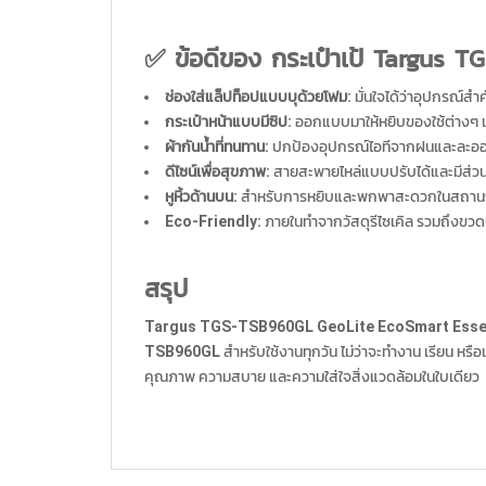
✅ ข้อดีของ
กระเป๋าเป้ Targus 
ช่องใส่แล็ปท็อปแบบบุด้วยโฟม:
มั่นใจได้ว่าอุปกรณ
กระเป๋าหน้าแบบมีซิป:
ออกแบบมาให้หยิบของใช้ต่างๆ เช
ผ้ากันน้ำที่ทนทาน:
ปกป้องอุปกรณ์ไอทีจากฝนและละออง
ดีไซน์เพื่อสุขภาพ:
สายสะพายไหล่แบบปรับได้และมีส่วนเ
หูหิ้วด้านบน:
สำหรับการหยิบและพกพาสะดวกในสถานการ
Eco-Friendly:
ภายในทำจากวัสดุรีไซเคิล รวมถึงขว
สรุป
Targus TGS-TSB960GL GeoLite EcoSmart Esse
TSB960GL
สำหรับใช้งานทุกวัน ไม่ว่าจะทำงาน เรียน หร
คุณภาพ ความสบาย และความใส่ใจสิ่งแวดล้อมในใบเดียว