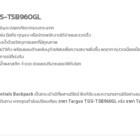
TGS-TSB960GL
์สำคัญจะปลอดภัยจากแรงกระแทก
่น มือถือ กุญแจ หรือบัตรพนักงานได้ง่ายและรวดเร็ว
น้ำด้วยวัสดุภายนอกที่มีคุณภาพ
ว้าโค้ง พร้อมแผงด้านหลังบุด้วยโฟมเพื่อความสบายยิ่งขึ้น ลดอาการปวดเมื่อยเมื
ณ์ที่เร่งรีบ
ดน้ำพลาสติก 4 ขวด ช่วยลดปริมาณขยะให้กับโลก
ntials Backpack
เป็นกระเป๋าเป้ที่ผสานดีไซน์ ฟังก์ชัน และความทนทานได้อย่างล
ือเดินทาง หากคุณกำลังเปรียบเทียบ
ราคา Targus TGS-TSB960GL
หรือ
ราคา 