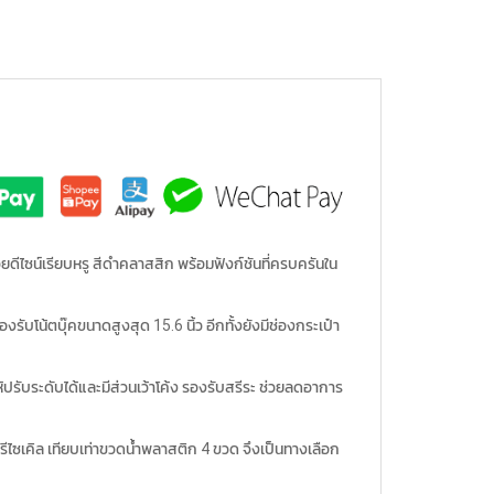
วยดีไซน์เรียบหรู สีดำคลาสสิก พร้อมฟังก์ชันที่ครบครันใน
บโน้ตบุ๊คขนาดสูงสุด 15.6 นิ้ว อีกทั้งยังมีช่องกระเป๋า
ับระดับได้และมีส่วนเว้าโค้ง รองรับสรีระ ช่วยลดอาการ
รีไซเคิล เทียบเท่าขวดน้ำพลาสติก 4 ขวด จึงเป็นทางเลือก