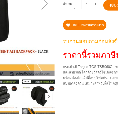
จำนวน
หยิบใ
เพิ่มไปยังรายการโปรด
รบกวนสอบถามก่อนสั่งซื
ราคานี้รวมภาษีม
กระเป๋าเป้ Targus TGS-TSB960GL ข
และสายรักษ์โลกด้วยวัสดุรีไซเคิลจาก
พร้อมช่องใส่แล็ปท็อปบุโฟมกันกระแท
สบายตลอดวัน เหมาะสำหรับใส่โน้ตบุ๊ค