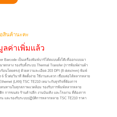
้อสินค้านะคะ
ูลค่าเพิ่มแล้ว
er Barcode เป็นเครื่องพิมพ์บาร์โค้ดแบบตั้งโต๊ะที่ออกแบบมา
ดกลาง รองรับทั้งระบบ Thermal Transfer (การพิมพ์ผ่านผ้า
ามร้อนโดยตรง) ด้วยความละเอียด 203 DPI (8 dots/mm) พิมพ์
6 นิ้วต่อวินาที ติดตั้งง่าย ใช้งานสะดวก เชื่อมต่อได้หลากหลาย
 Ethernet (LAN) TSC TE210 เหมาะกับธุรกิจที่ต้องการ
ใช้งานทนทานในทุกสภาพแวดล้อม รองรับการพิมพ์หลากหลาย
ก การขนส่ง ร้านค้าปลีก งานบันเทิง และโรงงาน ที่ต้องการ
า คงทน และรองรับระบบปฏิบัติการหลากหลาย TSC TE210 ราคา