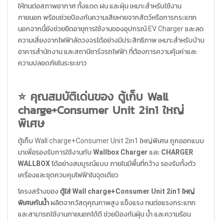
ให้ทนต่อสภาพอากาศ ทั้งแดด ฝน และฝุ่น เหมาะสำหรับใช้งาน
ภายนอก พร้อมช่วยป้องกันความเสียหายจากสัตว์หรือการกระแทก
นอกจากนี้ยังช่วยยืดอายุการใช้งานของอุปกรณ์ EV Charger และลด
ความเสี่ยงจากไฟฟ้าลัดวงจรได้อย่างมีประสิทธิภาพ เหมาะสำหรับบ้าน
อาคารสำนักงาน และสถานีชาร์จรถไฟฟ้า ที่ต้องการความคุ้มค่าและ
ความปลอดภัยในระยะยาว
⭐ คุณสมบัติเด่นของ ตู้เก็บ Wall
charge+Consumer Unit 2in1 ใหญ่
พิเศษ
ตู้เก็บ Wall charge+Consumer Unit 2in1 ใหญ่พิเศษ ถูกออกแบบ
มาเพื่อรองรับการใช้งานกับ
Wallbox Charger
และ
CHARGER
WALLBOX
ได้อย่างสมบูรณ์แบบ ภายในมีพื้นที่กว้าง รองรับทั้งตัว
เครื่องและชุดควบคุมไฟฟ้าในจุดเดียว
โครงสร้างของ
ตู้ใส่ Wall charge+Consumer Unit 2in1 ใหญ่
พิเศษกันน้ำ
ผลิตจากวัสดุคุณภาพสูง แข็งแรง ทนต่อแรงกระแทก
และสามารถใช้งานภายนอกได้ดี ช่วยป้องกันฝุ่น น้ำ และความร้อน