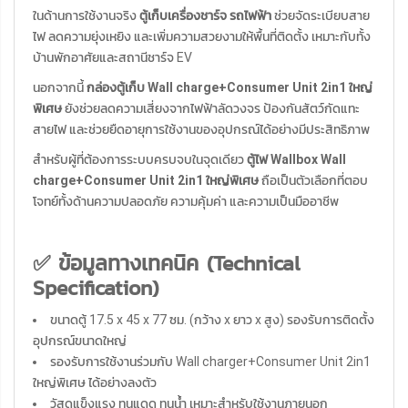
ในด้านการใช้งานจริง
ตู้เก็บเครื่องชาร์จ รถไฟฟ้า
ช่วยจัดระเบียบสาย
ไฟ ลดความยุ่งเหยิง และเพิ่มความสวยงามให้พื้นที่ติดตั้ง เหมาะกับทั้ง
บ้านพักอาศัยและสถานีชาร์จ EV
นอกจากนี้
กล่องตู้เก็บ Wall charge+Consumer Unit 2in1 ใหญ่
พิเศษ
ยังช่วยลดความเสี่ยงจากไฟฟ้าลัดวงจร ป้องกันสัตว์กัดแทะ
สายไฟ และช่วยยืดอายุการใช้งานของอุปกรณ์ได้อย่างมีประสิทธิภาพ
สำหรับผู้ที่ต้องการระบบครบจบในจุดเดียว
ตู้ไฟ Wallbox Wall
charge+Consumer Unit 2in1 ใหญ่พิเศษ
ถือเป็นตัวเลือกที่ตอบ
โจทย์ทั้งด้านความปลอดภัย ความคุ้มค่า และความเป็นมืออาชีพ
✅ ข้อมูลทางเทคนิค (Technical
Specification)
ขนาดตู้ 17.5 x 45 x 77 ซม. (กว้าง x ยาว x สูง) รองรับการติดตั้ง
อุปกรณ์ขนาดใหญ่
รองรับการใช้งานร่วมกับ Wall charger+Consumer Unit 2in1
ใหญ่พิเศษ ได้อย่างลงตัว
วัสดุแข็งแรง ทนแดด ทนน้ำ เหมาะสำหรับใช้งานภายนอก