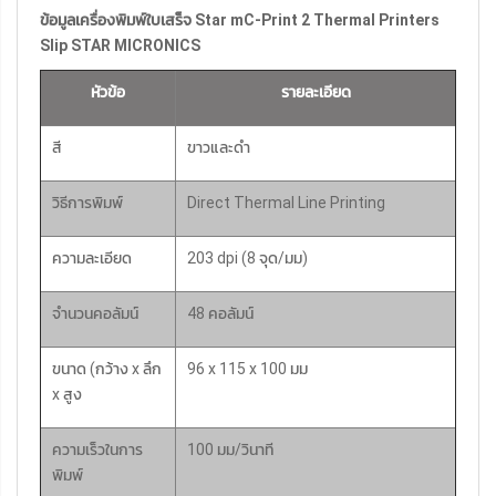
ข้อมูลเครื่องพิมพ์ใบเสร็จ Star mC-Print 2 Thermal Printers
Slip STAR MICRONICS
หัวข้อ
รายละเอียด
สี
ขาวและดำ
วิธีการพิมพ์
Direct Thermal Line Printing
ความละเอียด
203 dpi (8 จุด/มม)
จำนวนคอลัมน์
48 คอลัมน์
ขนาด (กว้าง x ลึก
96 x 115 x 100 มม
x สูง
ความเร็วในการ
100 มม/วินาที
พิมพ์