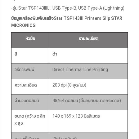
-รุ่น Star TSP143IIIU : USB Type-B, USB Type-A (Lightning)
ข้อมูลเครื่องพิมพ์ใบเสร็จStar TSP143III Printers Slip STAR
MICRONICS
หัวข้อ
รายละเอียด
สี
ดำ
วิธีการพิมพ์
Direct Thermal Line Printing
ความละเอียด
203 dpi (8 จุด/มม)
จำนวนคอลัมน์
48/64 คอลัมน์ (ขึ้นอยู่กับขนาดกระดาษ)
ขนาด (กว้าง x ลึก
140 x 169 x 123 มิลลิเมตร
x สูง
ความเร็วในการ
250 มม/วินาที