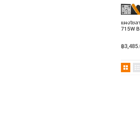
แผงโซลา
715W Bi
฿3,485