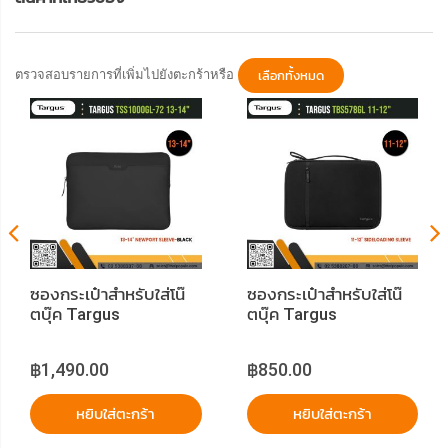
ตรวจสอบรายการที่เพิ่มไปยังตะกร้าหรือ
เลือกทั้งหมด
ซองกระเป๋าสำหรับใส่โน๊
ซองกระเป๋าสำหรับใส่โน๊
ตบุ๊ค Targus
ตบุ๊ค Targus
TSS1000GL-72 13-
TBS578GL 11-12"
14” Newport Sleeve -
Sideloading Sleeve
฿1,490.00
฿850.00
Black
หยิบใส่ตะกร้า
หยิบใส่ตะกร้า