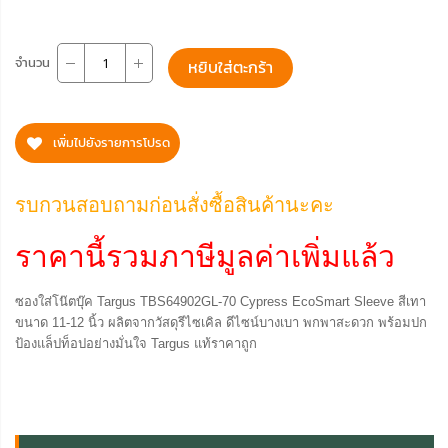
จำนวน
หยิบใส่ตะกร้า
เพิ่มไปยังรายการโปรด
รบกวนสอบถามก่อนสั่งซื้อสินค้านะคะ
ราคานี้รวมภาษีมูลค่าเพิ่มแล้ว
ซองใส่โน๊ตบุ๊ค Targus TBS64902GL-70 Cypress EcoSmart Sleeve สีเทา
ขนาด 11-12 นิ้ว ผลิตจากวัสดุรีไซเคิล ดีไซน์บางเบา พกพาสะดวก พร้อมปก
ป้องแล็ปท็อปอย่างมั่นใจ Targus แท้ราคาถูก