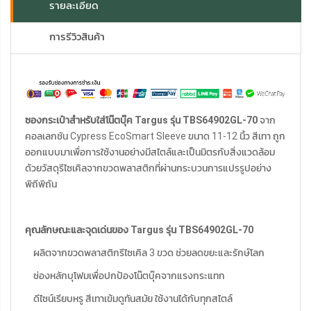
รายละเอียด
การรีวิวสินค้า
ซองกระเป๋าสำหรับใส่โน๊ตบุ๊ค Targus รุ่น TBS64902GL-70
จาก
คอลเลกชัน Cypress EcoSmart Sleeve ขนาด 11-12 นิ้ว สีเทา ถูก
ออกแบบมาเพื่อการใช้งานอย่างมีสไตล์และเป็นมิตรกับสิ่งแวดล้อม
ด้วยวัสดุรีไซเคิลจากขวดพลาสติกที่ผ่านกระบวนการแปรรูปอย่าง
พิถีพิถัน
คุณลักษณะและจุดเด่นของ Targus รุ่น TBS64902GL-70
ผลิตจากขวดพลาสติกรีไซเคิล 3 ขวด ช่วยลดขยะและรักษ์โลก
ช่องหลักบุโฟมเพื่อปกป้องโน๊ตบุ๊คจากแรงกระแทก
ดีไซน์เรียบหรู สีเทาเข้มดูทันสมัย ใช้งานได้กับทุกสไตล์