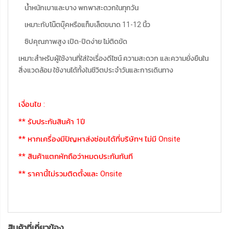
น้ำหนักเบาและบาง พกพาสะดวกในทุกวัน
เหมาะกับโน๊ตบุ๊คหรือแท็บเล็ตขนาด 11-12 นิ้ว
ซิปคุณภาพสูง เปิด-ปิดง่าย ไม่ติดขัด
เหมาะสำหรับผู้ใช้งานที่ใส่ใจเรื่องดีไซน์ ความสะดวก และความยั่งยืนใน
สิ่งแวดล้อม ใช้งานได้ทั้งในชีวิตประจำวันและการเดินทาง
เงื่อนไข :
** รับประกันสินค้า 1ปี
** หากเครื่องมีปัญหาส่งซ่อมได้ที่บริษัทฯ ไม่มี Onsite
** สินค้าแตกหักถือว่าหมดประกันทันที
** ราคานี้ไม่รวมติดตั้งและ Onsite
สินค้าที่เกี่ยวข้อง