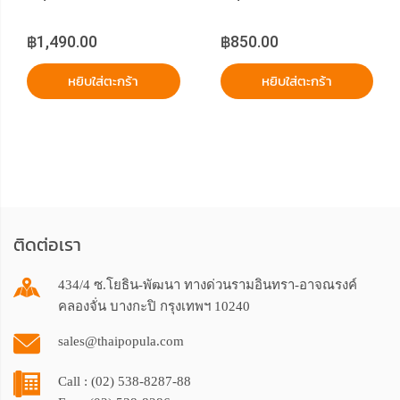
TSS1000GL-72 13-
TBS578GL 11-12"
14” Newport Sleeve -
Sideloading Sleeve
฿1,490.00
฿850.00
Black
หยิบใส่ตะกร้า
หยิบใส่ตะกร้า
ติดต่อเรา
434/4 ซ.โยธิน-พัฒนา ทางด่วนรามอินทรา-อาจณรงค์
คลองจั่น บางกะปิ กรุงเทพฯ 10240
sales@thaipopula.com
Call : (02) 538-8287-88