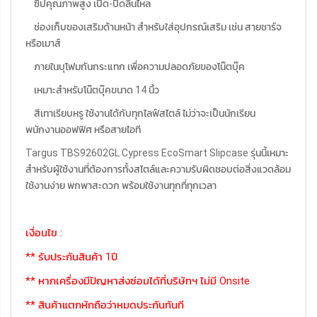
ซิปคุณภาพสูง เปิด-ปิดลื่นไหล
ช่องเก็บของเสริมด้านหน้า สำหรับใส่อุปกรณ์เสริม เช่น สายชาร์จ
หรือเมาส์
ภายในบุโฟมกันกระแทก เพื่อความปลอดภัยของโน๊ตบุ๊ค
เหมาะสำหรับโน๊ตบุ๊คขนาด 14 นิ้ว
สีเทาเรียบหรู ใช้งานได้กับทุกไลฟ์สไตล์ ไม่ว่าจะเป็นนักเรียน
พนักงานออฟฟิศ หรือสายไอที
Targus TBS92602GL Cypress EcoSmart Slipcase รุ่นนี้เหมาะ
สำหรับผู้ใช้งานที่ต้องการทั้งสไตล์และความรับผิดชอบต่อสิ่งแวดล้อม
ใช้งานง่าย พกพาสะดวก พร้อมใช้งานทุกที่ทุกเวลา
เงื่อนไข :
** รับประกันสินค้า 1ปี
** หากเครื่องมีปัญหาส่งซ่อมได้ที่บริษัทฯ ไม่มี Onsite
** สินค้าแตกหักถือว่าหมดประกันทันที