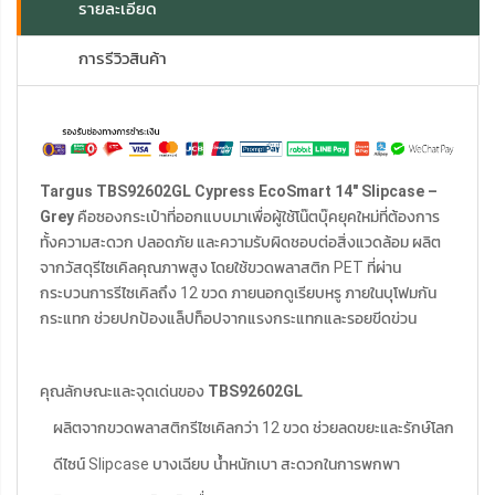
รายละเอียด
การรีวิวสินค้า
Targus TBS92602GL Cypress EcoSmart 14" Slipcase –
Grey
คือซองกระเป๋าที่ออกแบบมาเพื่อผู้ใช้โน๊ตบุ๊คยุคใหม่ที่ต้องการ
ทั้งความสะดวก ปลอดภัย และความรับผิดชอบต่อสิ่งแวดล้อม ผลิต
จากวัสดุรีไซเคิลคุณภาพสูง โดยใช้ขวดพลาสติก PET ที่ผ่าน
กระบวนการรีไซเคิลถึง 12 ขวด ภายนอกดูเรียบหรู ภายในบุโฟมกัน
กระแทก ช่วยปกป้องแล็ปท็อปจากแรงกระแทกและรอยขีดข่วน
คุณลักษณะและจุดเด่นของ
TBS92602GL
ผลิตจากขวดพลาสติกรีไซเคิลกว่า 12 ขวด ช่วยลดขยะและรักษ์โลก
ดีไซน์ Slipcase บางเฉียบ น้ำหนักเบา สะดวกในการพกพา