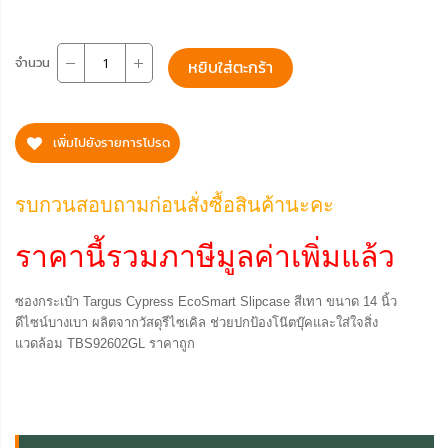
จำนวน
หยิบใส่ตะกร้า
เพิ่มไปยังรายการโปรด
รบกวนสอบถามก่อนสั่งซื้อสินค้านะคะ
ราคานี้รวมภาษีมูลค่าเพิ่มแล้ว
ซองกระเป๋า Targus Cypress EcoSmart Slipcase สีเทา ขนาด 14 นิ้ว
ดีไซน์บางเบา ผลิตจากวัสดุรีไซเคิล ช่วยปกป้องโน๊ตบุ๊คและใส่ใจสิ่ง
แวดล้อม TBS92602GL ราคาถูก