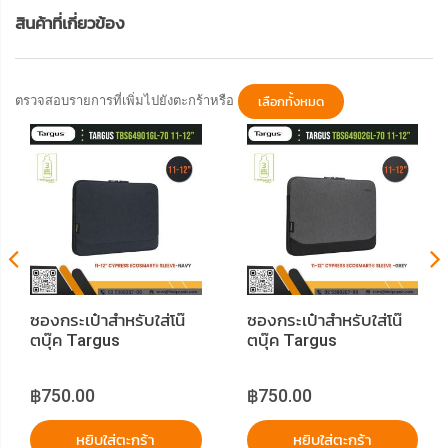
สินค้าที่เกี่ยวข้อง
ตรวจสอบรายการที่เพิ่มไปยังตะกร้าหรือ
เลือกทั้งหมด
ซองกระเป๋าสำหรับใส่โน๊
ซองกระเป๋าสำหรับใส่โน๊
ตบุ๊ค Targus
ตบุ๊ค Targus
TBS64901GL-70 11-
TBS64902GL-70 11-
12" Cypress
12" Cypress
฿750.00
฿750.00
EcoSmart Sleeve -
EcoSmart Sleeve –
Navy
Grey
หยิบใส่ตะกร้า
หยิบใส่ตะกร้า