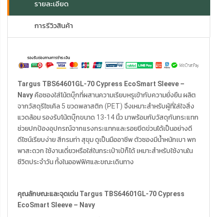
รายละเอียด
การรีวิวสินค้า
Targus TBS64601GL-70 Cypress EcoSmart Sleeve –
Navy
คือซองใส่โน้ตบุ๊กที่ผสานความเรียบหรูเข้ากับความยั่งยืน ผลิต
จากวัสดุรีไซเคิล 5 ขวดพลาสติก (PET) จึงเหมาะสำหรับผู้ที่ใส่ใจสิ่ง
แวดล้อม รองรับโน้ตบุ๊กขนาด 13-14 นิ้ว มาพร้อมกับวัสดุกันกระแทก
ช่วยปกป้องอุปกรณ์จากแรงกระแทกและรอยขีดข่วนได้เป็นอย่างดี
ดีไซน์เรียบง่าย สีกรมท่า สุขุม ดูเป็นมืออาชีพ ตัวซองมีน้ำหนักเบา พก
พาสะดวก ใช้งานเดี่ยวหรือใส่ในกระเป๋าเป้ก็ได้ เหมาะสำหรับใช้งานใน
ชีวิตประจำวัน ทั้งในออฟฟิศและขณะเดินทาง
คุณลักษณะและจุดเด่น Targus TBS64601GL-70 Cypress
EcoSmart Sleeve – Navy