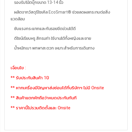
รองรับโน้ตบุ๊กขนาด 13-14 นิ้ว
ผลิตจากวัสดุรีไซเคิล EcoSmart® ช่วยลดผลกระทบต่อสิ่ง
แวดล้อม
ซับแรงกระแทกและกันรอยขีดข่วนได้ดี
ดีไซน์เรียบหรู สีกรมท่า ใช้งานได้ทั้งหญิงและชาย
น้ำหนักเบา พกพาสะดวก เหมาะสำหรับการเดินทาง
เงื่อนไข :
** รับประกันสินค้า 1ปี
** หากเครื่องมีปัญหาส่งซ่อมได้ที่บริษัทฯ ไม่มี Onsite
** สินค้าแตกหักถือว่าหมดประกันทันที
** ราคานี้ไม่รวมติดตั้งและ Onsite