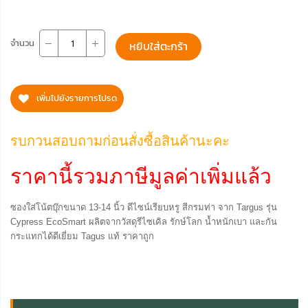
จำนวน
หยิบใส่ตะกร้า
เพิ่มไปยังรายการโปรด
รบกวนสอบถามก่อนสั่งซื้อสินค้านะคะ
ราคานี้รวมภาษีมูลค่าเพิ่มแล้ว
ซองใส่โน้ตบุ๊กขนาด 13-14 นิ้ว ดีไซน์เรียบหรู สีกรมท่า จาก Targus รุ่น
Cypress EcoSmart ผลิตจากวัสดุรีไซเคิล รักษ์โลก น้ำหนักเบา และกัน
กระแทกได้ดีเยี่ยม Tagus แท้ ราคาถูก