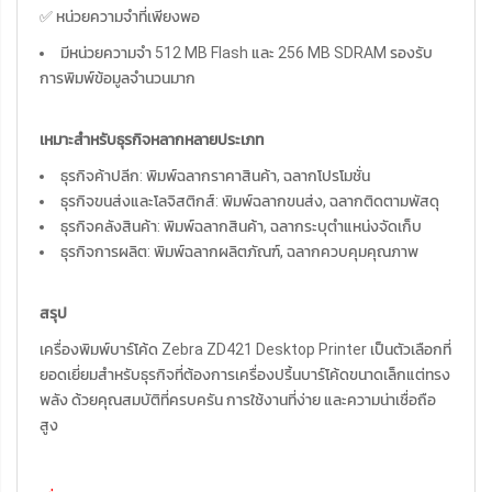
✅ หน่วยความจำที่เพียงพอ
มีหน่วยความจำ 512 MB Flash และ 256 MB SDRAM รองรับ
การพิมพ์ข้อมูลจำนวนมาก
เหมาะสำหรับธุรกิจหลากหลายประเภท
ธุรกิจค้าปลีก: พิมพ์ฉลากราคาสินค้า, ฉลากโปรโมชั่น
ธุรกิจขนส่งและโลจิสติกส์: พิมพ์ฉลากขนส่ง, ฉลากติดตามพัสดุ
ธุรกิจคลังสินค้า: พิมพ์ฉลากสินค้า, ฉลากระบุตำแหน่งจัดเก็บ
ธุรกิจการผลิต: พิมพ์ฉลากผลิตภัณฑ์, ฉลากควบคุมคุณภาพ
สรุป
เครื่องพิมพ์บาร์โค้ด Zebra ZD421 Desktop Printer เป็นตัวเลือกที่
ยอดเยี่ยมสำหรับธุรกิจที่ต้องการเครื่องปริ้นบาร์โค้ดขนาดเล็กแต่ทรง
พลัง ด้วยคุณสมบัติที่ครบครัน การใช้งานที่ง่าย และความน่าเชื่อถือ
สูง