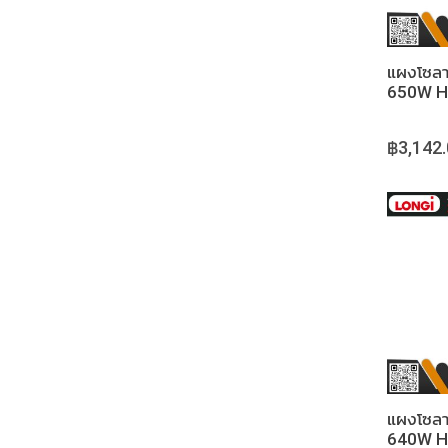
แผงโซลา
650W H
฿3,142
แผงโซลา
640W H