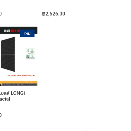
0
฿2,626.00
หยิบใส่ตะกร้า
เซลล์ LONGi
acial
0