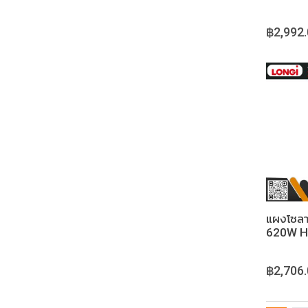
฿2,992
แผงโซลา
620W HI
฿2,706